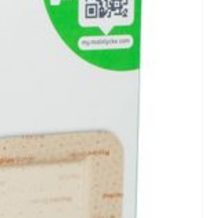
rende
Parfums en
geurproducten
CBD