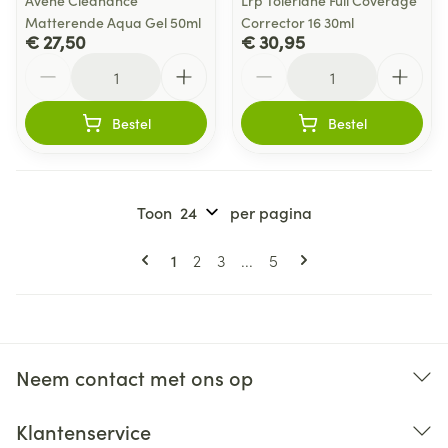
Avene Cleanance
Lrp Toleriane Full Coverage
Matterende Aqua Gel 50ml
Corrector 16 30ml
€ 27,50
€ 30,95
Aantal
Aantal
Bestel
Bestel
Toon
per pagina
Pagina's
U lees momenteel pagina
Pagina
Pagina
Pagina
1
2
3
...
5
Neem contact met ons op
Klantenservice