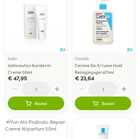
Isdin
CeraVe
Isdinceutics Auriderm
Cerave Sa A/ruwe Huid
Creme 50ml
Reinigingsgel 473ml
€ 47,95
€ 23,64
Aantal
Aantal
Bestel
Bestel