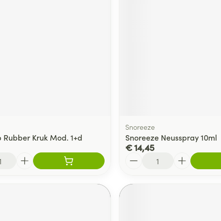
delen
Haar
ging
Supplementen
Insectenwe
Mondmaskers
middelen
ssen
 -
id
d
Snoreeze
 Rubber Kruk Mod. 1+d
Snoreeze Neusspray 10ml
€ 14,45
Aantal
Zelfbruiner
Scheren