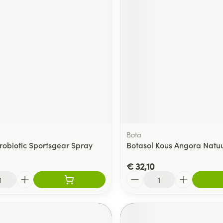
Bota
robiotic Sportsgear Spray
Botasol Kous Angora Natu
€ 32,10
Aantal