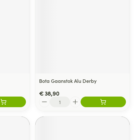
rende
Parfums en
geurproducten
Bota Gaanstok Alu Derby
€ 38,90
Aantal
CBD