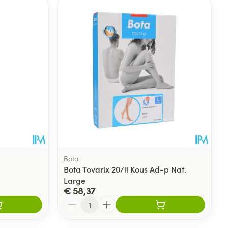
rende
Parfums en
geurproducten
Bota
Bota Tovarix 20/ii Kous Ad-p Nat.
Large
CBD
€ 58,37
Aantal