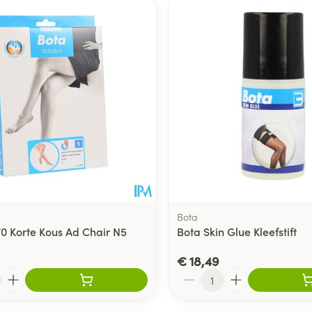
Toon meer
delen
Haar
ging
Supplementen
Insectenwe
Mondmaskers
middelen
ssen
 -
id
d
Bota
70 Korte Kous Ad Chair N5
Bota Skin Glue Kleefstift
Zelfbruiner
Scheren
€ 18,49
Aantal