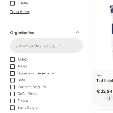
Aerosol toestel
kloven
Tabletten
Gilette
Aerosol access
Blaren
Creme, gel en 
Toon meer
Zuurstof
Eelt
Eksteroog - lik
Ademhalingsste
Organisaties
Toon meer
filter
Spieren en gew
Specifiek voor
Able2
Naalden en spu
Advys
Lichaamsverzo
Infecties
Bauerfeind Benelux BV
Spuiten
Ted
Deodorant
Bota
Ted Knie
Oplossing voor 
Gezichtsverzor
Covidien Belgium
Naalden
€ 32,94
Luizen
DeCo-Vision
Aantal
Naalden voor i
Enovis
pennaalden
Essity Belgium
Diagnostica