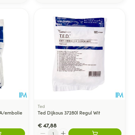
Ted
 A/embolie
Ted Dijkous 37280l Regul Wit
€ 47,88
Aantal