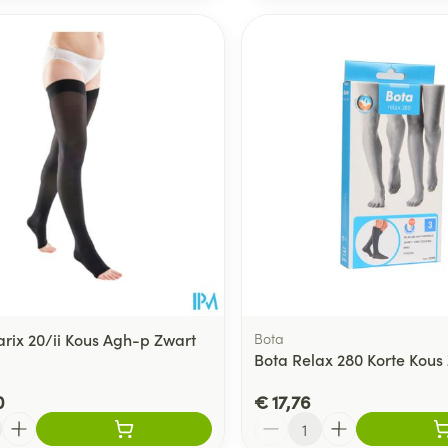
arix 20/ii Kous Agh-p Zwart
Bota
Bota Relax 280 Korte Kous 
0
€ 17,76
Aantal