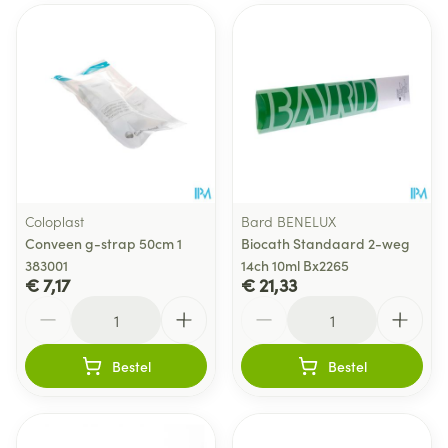
Coloplast
Bard BENELUX
Conveen g-strap 50cm 1
Biocath Standaard 2-weg
383001
14ch 10ml Bx2265
€ 7,17
€ 21,33
Aantal
Aantal
Bestel
Bestel