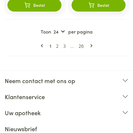
Bestel
Bestel
Toon
per pagina
Pagina's
U lees momenteel pagina
Pagina
Pagina
Pagina
1
2
3
...
26
Neem contact met ons op
Klantenservice
Uw apotheek
Nieuwsbrief