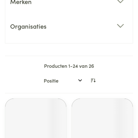
Merken
filter
Organisaties
filter
Producten
1
-
24
van
26
Sorteer op: