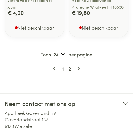
Verlim Vao Protection Fl
Akileine Zelfklevende
7,5ml
Protectie Wrat-eelt 4 10530
€ 4,00
€ 19,80
Niet beschikbaar
Niet beschikbaar
Toon
per pagina
Pagina's
U lees momenteel pagina
Pagina
1
2
Neem contact met ons op
Apotheek Gaverland BV
Gaverlandstraat 137
9120
Melsele