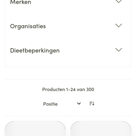
Merken
filter
Organisaties
filter
Dieetbeperkingen
filter
Producten
1
-
24
van
300
Sorteer op: