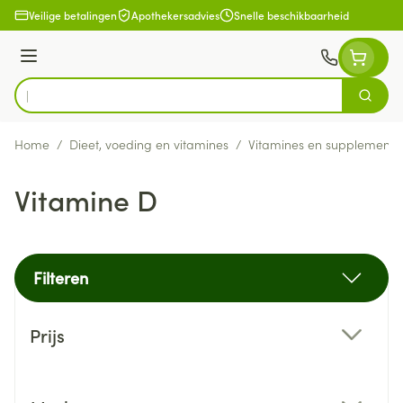
Ga naar de inhoud
Veilige betalingen
Apothekersadvies
Snelle beschikbaarheid
Menu
Zoek
Product, merk, categorie...
Home
/
Dieet, voeding en vitamines
/
Vitamines en supplemente
Vitamine D
Filteren
Doorgaan naar productlijst
Prijs
filter