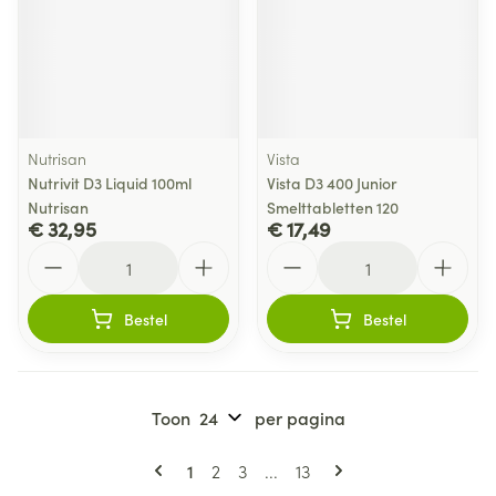
Nutrisan
Vista
Nutrivit D3 Liquid 100ml
Vista D3 400 Junior
Nutrisan
Smelttabletten 120
€ 32,95
€ 17,49
Aantal
Aantal
Bestel
Bestel
Toon
per pagina
Pagina's
U lees momenteel pagina
Pagina
Pagina
Pagina
1
2
3
...
13