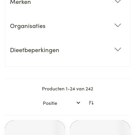
Merken
filter
Organisaties
filter
Dieetbeperkingen
filter
Producten
1
-
24
van
242
Sorteer op: