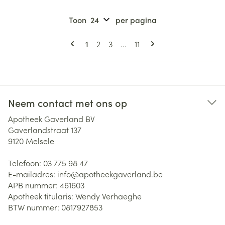
Toon
per pagina
Pagina's
U lees momenteel pagina
Pagina
Pagina
Pagina
1
2
3
...
11
Neem contact met ons op
Apotheek Gaverland BV
Gaverlandstraat 137
9120
Melsele
Telefoon:
03 775 98 47
E-mailadres:
info@
apotheekgaverland.be
APB nummer:
461603
Apotheek titularis:
Wendy Verhaeghe
BTW nummer:
0817927853