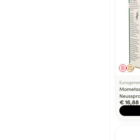
Genees
Op 
Eurogener
Mometas
Neusspra
€ 16,88