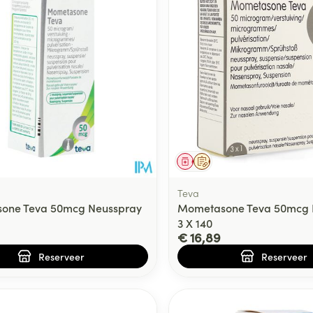
middel
voorschrift
Geneesmiddel
Op voorschrift
Teva
one Teva 50mcg Neusspray
Mometasone Teva 50mcg 
3 X 140
€ 16,89
Reserveer
Reserveer