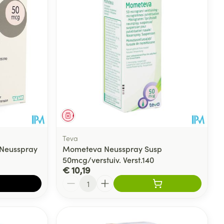
Geneesmiddel
Teva
Neusspray
Mometeva Neusspray Susp
50mcg/verstuiv. Verst.140
€ 10,19
Aantal