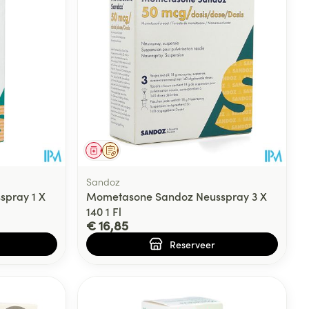
Geneesmiddel
Op voorschrift
Sandoz
pray 1 X
Mometasone Sandoz Neusspray 3 X
140 1 Fl
€ 16,85
Reserveer