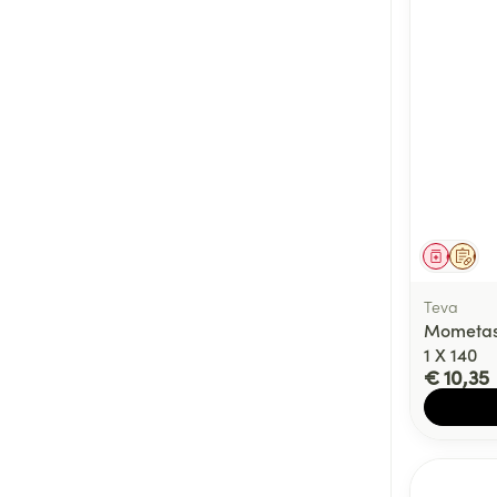
Genees
Op 
Teva
Mometas
1 X 140
€ 10,35