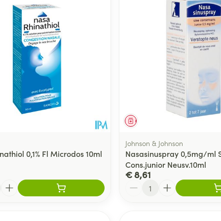
middel
Geneesmiddel
Johnson & Johnson
nathiol 0,1% Fl Microdos 10ml
Nasasinuspray 0,5mg/ml 
Cons.junior Neusv.10ml
€ 8,61
Aantal