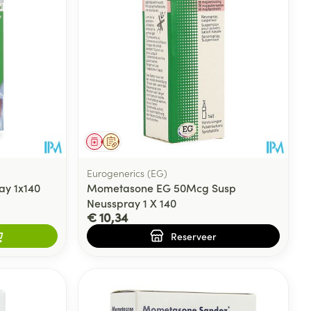
rende
Parfums en
geurproducten
Geneesmiddel
Op voorschrift
Eurogenerics (EG)
y 1x140
Mometasone EG 50Mcg Susp
Neusspray 1 X 140
€ 10,34
Reserveer
CBD