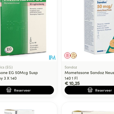
middel
voorschrift
Geneesmiddel
Op voorschrift
ics (EG)
Sandoz
one EG 50Mcg Susp
Mometasone Sandoz Neuss
y 3 X 140
140 1 Fl
€ 10,25
Reserveer
Reserveer