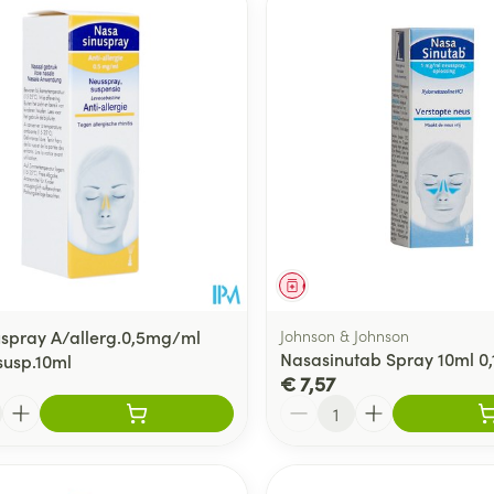
middel
Geneesmiddel
spray A/allerg.0,5mg/ml
Johnson & Johnson
Nasasinutab Spray 10ml 0,
susp.10ml
€ 7,57
Aantal