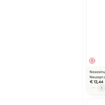
Genees
Nasasinu
Neusspr.
€ 12,44
Aantal