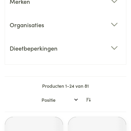
Merken
filter
Organisaties
filter
Dieetbeperkingen
filter
Producten
1
-
24
van
81
Sorteer op: