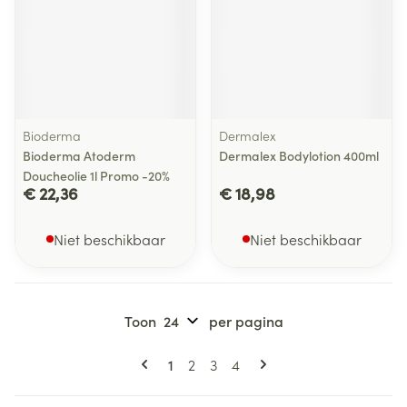
Bioderma
Dermalex
Bioderma Atoderm
Dermalex Bodylotion 400ml
Doucheolie 1l Promo -20%
€ 22,36
€ 18,98
Niet beschikbaar
Niet beschikbaar
Toon
per pagina
Pagina's
U lees momenteel pagina
Pagina
Pagina
Pagina
1
2
3
4