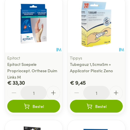
Epitact
Tippys
Epitact Soepele
Tubegauz 1,5cmx5m +
Propriocept. Orthese Duim
Applicator Plastic Zeno
Links M
€ 33,30
€ 9,45
Aantal
Aantal
Bestel
Bestel