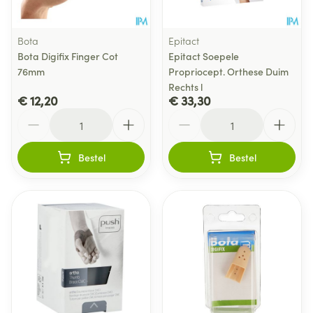
Bota
Epitact
Bota Digifix Finger Cot
Epitact Soepele
76mm
Propriocept. Orthese Duim
Rechts l
€ 12,20
€ 33,30
Aantal
Aantal
Bestel
Bestel