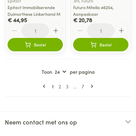
Epitact
3M, Futuro
Epitact Immobiliserende
Futuro Mitella 46204,
Duimorthese Linkerhand M
Aanpasbaar
€ 44,95
€ 20,78
Aantal
Aantal
Bestel
Bestel
Toon
per pagina
Pagina's
U lees momenteel pagina
Pagina
Pagina
Pagina
1
2
3
...
7
Neem contact met ons op