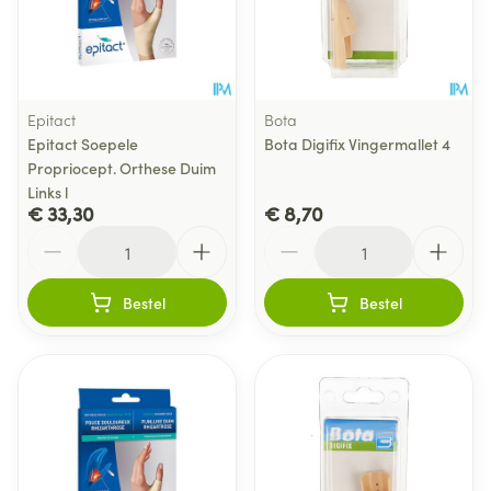
Epitact
Bota
Epitact Soepele
Bota Digifix Vingermallet 4
Propriocept. Orthese Duim
Links l
€ 33,30
€ 8,70
Aantal
Aantal
Bestel
Bestel