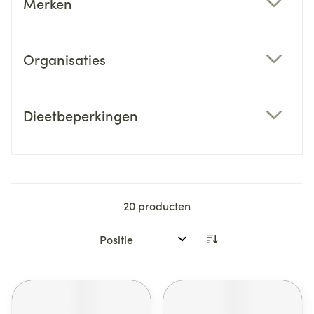
Merken
filter
Organisaties
filter
Dieetbeperkingen
filter
20
producten
Sorteer op: