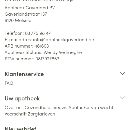
Apotheek Gaverland BV
Gaverlandstraat 137
9120
Melsele
Telefoon:
03 775 98 47
E-mailadres:
info@
apotheekgaverland.be
APB nummer:
461603
Apotheek titularis:
Wendy Verhaeghe
BTW nummer:
0817927853
Klantenservice
FAQ
Uw apotheek
Over ons
Gezondheidsnieuws
Apotheker van wacht
Voorschrift
Zorgtarieven
Nieuwsbrief