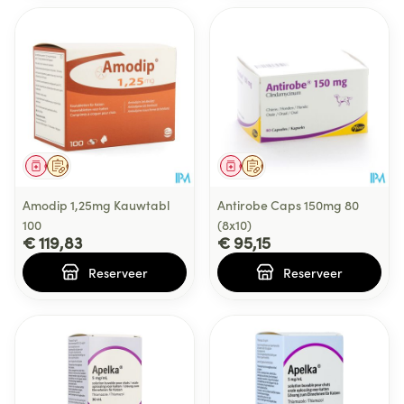
Geneesmiddel
Op voorschrift
Geneesmiddel
Op voorschrift
Amodip 1,25mg Kauwtabl
Antirobe Caps 150mg 80
100
(8x10)
€ 119,83
€ 95,15
Reserveer
Reserveer