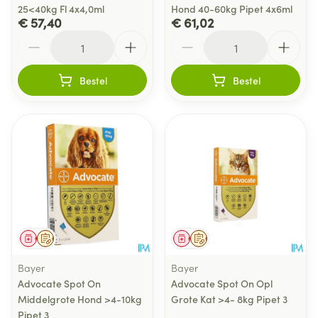
25<40kg Fl 4x4,0ml
Hond 40-60kg Pipet 4x6ml
€ 57,40
€ 61,02
Aantal
Aantal
Bestel
Bestel
Geneesmiddel
Op voorschrift
Geneesmiddel
Op voorschrift
Bayer
Bayer
Advocate Spot On
Advocate Spot On Opl
Middelgrote Hond >4-10kg
Grote Kat >4- 8kg Pipet 3
Pipet 3