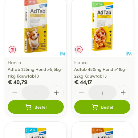
Geneesmiddel
Geneesmiddel
Elanco
Elanco
Adtab 225mg Hond >5,5kg-
Adtab 450mg Hond >11kg-
11kg Kauwtabl 3
22kg Kauwtabl 3
€ 40,79
€ 44,17
Aantal
Aantal
Bestel
Bestel