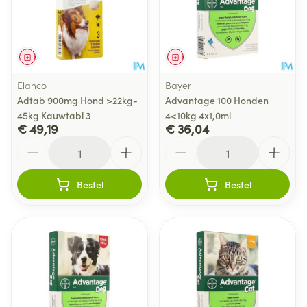
Geneesmiddel
Geneesmiddel
Elanco
Bayer
Adtab 900mg Hond >22kg-
Advantage 100 Honden
45kg Kauwtabl 3
4<10kg 4x1,0ml
€ 49,19
€ 36,04
Aantal
Aantal
Bestel
Bestel