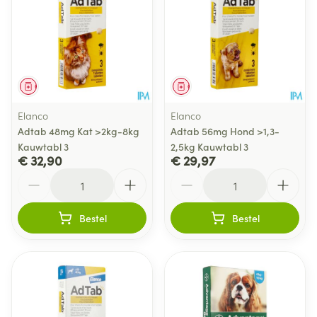
Geneesmiddel
Geneesmiddel
Elanco
Elanco
Adtab 48mg Kat >2kg-8kg
Adtab 56mg Hond >1,3-
Kauwtabl 3
2,5kg Kauwtabl 3
€ 32,90
€ 29,97
Aantal
Aantal
Bestel
Bestel