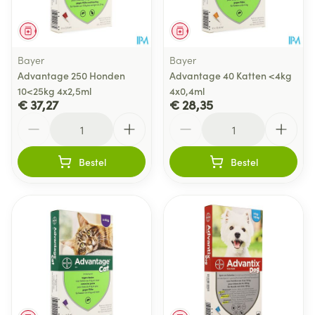
Geneesmiddel
Geneesmiddel
Bayer
Bayer
Advantage 250 Honden
Advantage 40 Katten <4kg
10<25kg 4x2,5ml
4x0,4ml
€ 37,27
€ 28,35
Aantal
Aantal
Bestel
Bestel