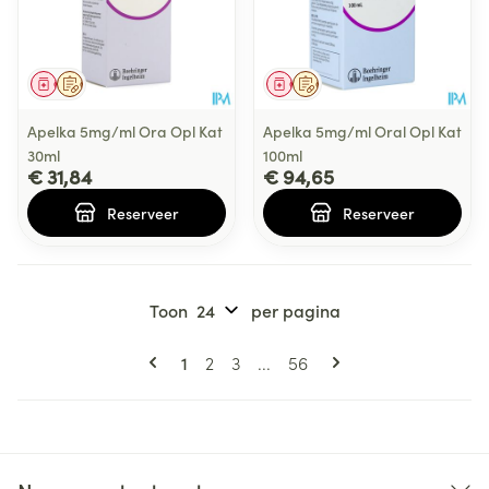
Geneesmiddel
Op voorschrift
Geneesmiddel
Op voorschrift
Apelka 5mg/ml Ora Opl Kat
Apelka 5mg/ml Oral Opl Kat
30ml
100ml
€ 31,84
€ 94,65
Reserveer
Reserveer
Toon
per pagina
Pagina's
U lees momenteel pagina
Pagina
Pagina
Pagina
1
2
3
...
56