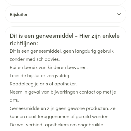
CNK
4648218
Bijsluiter
Organisaties
Nederlands
Elanco Animal Health
Duits
Frans
Veiligheidsinformatie
Dit is een geneesmiddel - Hier zijn enkele
Merken
Elanco
richtlijnen:
Dit is een geneesmiddel, geen langdurig gebruik
Breedte
63 mm
zonder medisch advies.
Buiten bereik van kinderen bewaren.
Lengte
141 mm
Lees de bijsluiter zorgvuldig.
Raadpleeg je arts of apotheker.
Diepte
22 mm
Neem in geval van bijwerkingen contact op met je
arts.
Behoud
Kamertemperatuur (15°C - 25°C)
Geneesmiddelen zijn geen gewone producten. Ze
kunnen nooit teruggenomen of geruild worden.
De wet verbiedt apothekers om ongebruikte