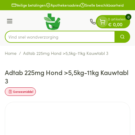
Dia 1 van 1
Ga naar de inhoud
Veilige betalingen
Apothekersadvies
Snelle beschikbaarheid
0
0 artikelen
Menu
€ 0,00
Vind snel wondve
Zoek
Product, merk, categorie...
Home
/
Adtab 225mg Hond >5,5kg-11kg Kauwtabl 3
Adtab 225mg Hond >5,5kg-11kg Kauwtabl
3
Geneesmiddel