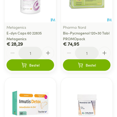
Metagenics
Pharma Nord
E-dyn Caps 60 22835
Bio-Pycnogenol 120+30 Tabl
Metagenics
PROMOpack
€ 28,29
€ 74,95
Aantal
Aantal
Bestel
Bestel