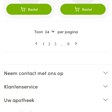
Bestel
Bestel
Toon
per pagina
Pagina's
U lees momenteel pagina
Pagina
Pagina
Pagina
1
2
3
...
8
Neem contact met ons op
Klantenservice
Uw apotheek