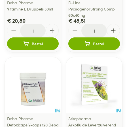
Deba Pharma
D-Line
Vitamine E Druppels 30ml
Pycnogenol Strong Comp
60x40mg
€ 20,80
€ 48,51
Aantal
Aantal
Bestel
Bestel
Deba Pharma
Arkopharma
Detoxicaps V-caps 120 Deba
Arkofluide Leverzuiverend