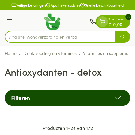
Dia 1 van 1
Ga naar de inhoud
Veilige betalingen
Apothekersadvies
Snelle beschikbaarheid
0
0 artikelen
Menu
€ 0,00
Vind snel wondverzorging en verband
Zoek
Product, merk, categorie...
Home
/
Dieet, voeding en vitamines
/
Vitamines en supplemente
Antioxydanten - detox
Filteren
Producten
1
-
24
van
172