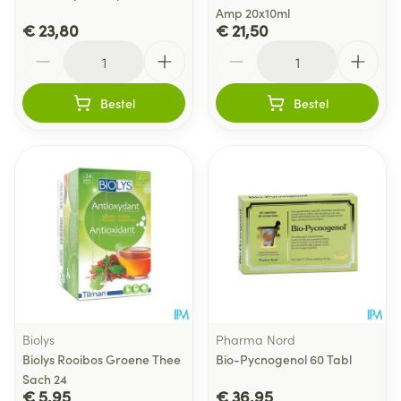
Amp 20x10ml
€ 23,80
€ 21,50
Aantal
Aantal
Bestel
Bestel
Biolys
Pharma Nord
Biolys Rooibos Groene Thee
Bio-Pycnogenol 60 Tabl
Sach 24
€ 5,95
€ 36,95