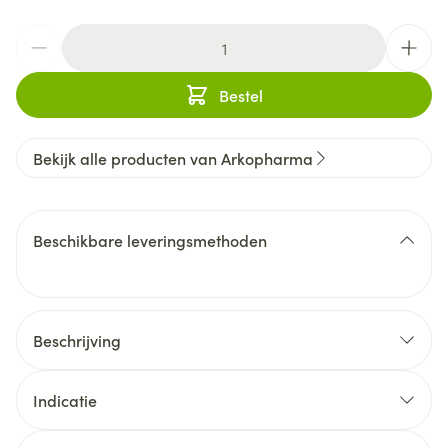
Aantal
Bestel
Bekijk alle producten van Arkopharma
Beschikbare leveringsmethoden
Beschrijving
de
Indicatie
lever te helpen ontgiften