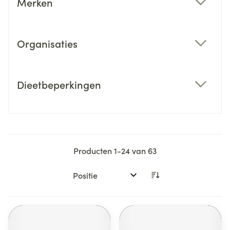
Merken
filter
Organisaties
filter
Dieetbeperkingen
filter
Producten
1
-
24
van
63
Sorteer op: