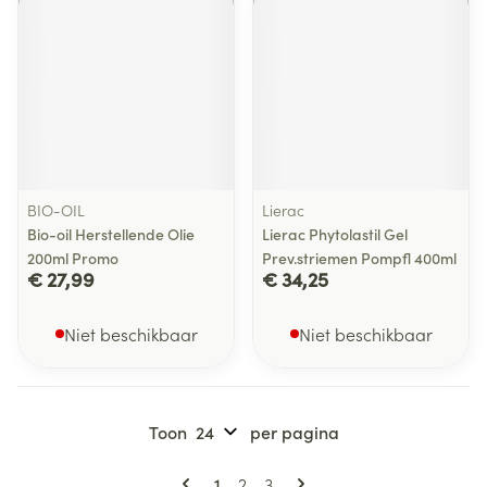
BIO-OIL
Lierac
Bio-oil Herstellende Olie
Lierac Phytolastil Gel
200ml Promo
Prev.striemen Pompfl 400ml
€ 27,99
€ 34,25
Niet beschikbaar
Niet beschikbaar
Toon
per pagina
Pagina's
U lees momenteel pagina
Pagina
Pagina
1
2
3