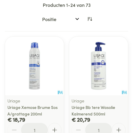
Producten
1
-
24
van
73
Sorteer op:
Uriage
Uriage
Uriage Xemose Brume Sos
Uriage Bb 1ere Wasolie
A/grattage 200ml
Kalmerend 500ml
€ 18,79
€ 20,79
Aantal
Aantal