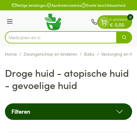
Dia 1 van 1
Ga naar de inhoud
Veilige betalingen
Apothekersadvies
Snelle beschikbaarheid
0
0 artikelen
Menu
€ 0,00
Zoek
Product, merk, categorie...
Home
/
Zwangerschap en kinderen
/
Baby
/
Verzorging en hyg
Droge huid - atopische huid
- gevoelige huid
Filteren