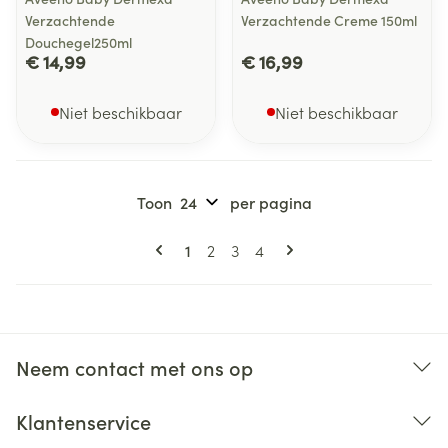
Verzachtende
Verzachtende Creme 150ml
Douchegel250ml
€ 14,99
€ 16,99
Niet beschikbaar
Niet beschikbaar
Toon
per pagina
Pagina's
U lees momenteel pagina
Pagina
Pagina
Pagina
1
2
3
4
Neem contact met ons op
Klantenservice