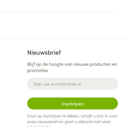
je
Badkamer
Bed
ng zon
Doorliggen - decubitis
Toon meer
ie
Urinewegen
Nieuwsbrief
id, spanning
Stoppen met roken
Blijf op de hoogte van nieuwe producten en
 en intieme
Gezichtsreiniging -
promoties
ontschminken
n Orthopedie
Instrumenten
sche
E-mail adres
n anticonceptie
Reinigingsmelk, - crème, -
Anti tumor middelen
olie en gel
jn
Tonic - lotion
zorging
Anesthesie
Inschrijven
Micellair water
Door op inschrijven te klikken, schrijft u zich in voor
Specifiek voor de ogen
onze nieuwsbrief en gaat u akkoord met onze
t
ie
Diverse geneesmiddelen
Toon meer
privacy policy
.