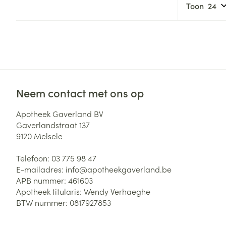
Aerosol toestel
kloven
Tabletten
Toon
Aerosol access
Blaren
Creme, gel en 
Zuurstof
Eelt
Eksteroog - lik
Ademhalingsste
Toon meer
Neem contact met ons op
Spieren en gew
Apotheek Gaverland BV
Specifiek voor
Gaverlandstraat 137
Naalden en spu
Lichaamsverzo
9120
Melsele
Infecties
Spuiten
Deodorant
Telefoon:
03 775 98 47
Oplossing voor 
E-mailadres:
info@
apotheekgaverland.be
Gezichtsverzor
APB nummer:
461603
Naalden
Luizen
Apotheek titularis:
Wendy Verhaeghe
Naalden voor i
BTW nummer:
0817927853
pennaalden
Diagnostica