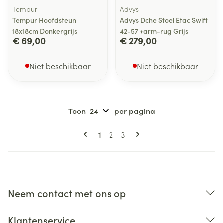
Tempur
Advys
Tempur Hoofdsteun
Advys Dche Stoel Etac Swift
18x18cm Donkergrijs
42-57 +arm-rug Grijs
€ 69,00
€ 279,00
Niet beschikbaar
Niet beschikbaar
Toon
per pagina
Pagina's
U lees momenteel pagina
Pagina
Pagina
1
2
3
Neem contact met ons op
Klantenservice