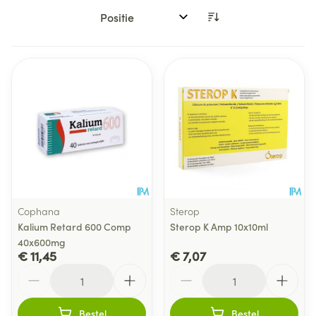
Sorteer op:
Cophana
Sterop
Kalium Retard 600 Comp
Sterop K Amp 10x10ml
40x600mg
€ 11,45
€ 7,07
Aantal
Aantal
Bestel
Bestel