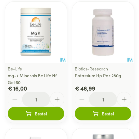
Be-Life
Biotics-Research
mg-k Minerals Be Life Nf
Potassium Hp Pdr 280g
Gel 60
€ 16,00
€ 46,99
Aantal
Aantal
Bestel
Bestel