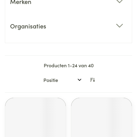
Merken
filter
Organisaties
filter
Producten
1
-
24
van
40
Sorteer op: