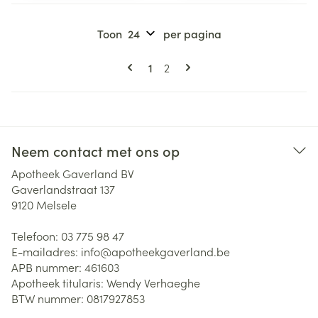
Toon
per pagina
Pagina's
U lees momenteel pagina
Pagina
1
2
Neem contact met ons op
Apotheek Gaverland BV
Gaverlandstraat 137
9120
Melsele
Telefoon:
03 775 98 47
E-mailadres:
info@
apotheekgaverland.be
APB nummer:
461603
Apotheek titularis:
Wendy Verhaeghe
BTW nummer:
0817927853