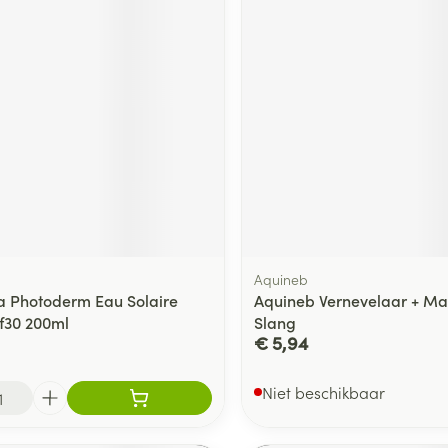
delen
Haar
ging
Supplementen
Insectenwe
Mondmaskers
middelen
ssen
 -
id
d
Aquineb
 Photoderm Eau Solaire
Aquineb Vernevelaar + Mas
f30 200ml
Slang
Zelfbruiner
Scheren
€ 5,94
Niet beschikbaar