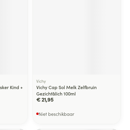
rende
Parfums en
geurproducten
Vichy
ker Kind +
Vichy Cap Sol Melk Zelfbruin
Gezicht&lich 100ml
CBD
€ 21,95
Niet beschikbaar