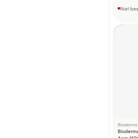
Niet be
Bioderma
Bioderma
Aero 150