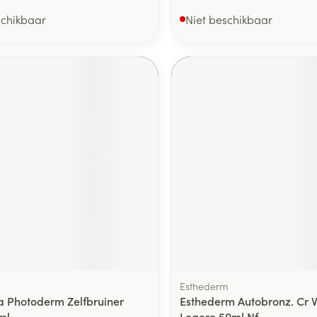
schikbaar
Niet beschikbaar
Esthederm
 Photoderm Zelfbruiner
Esthederm Autobronz. Cr 
ml
Legere 50ml Nf