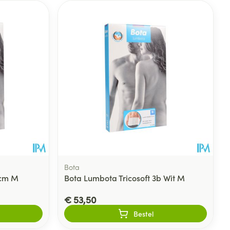
Bota
0cm M
Bota Lumbota Tricosoft 3b Wit M
€ 53,50
Bestel