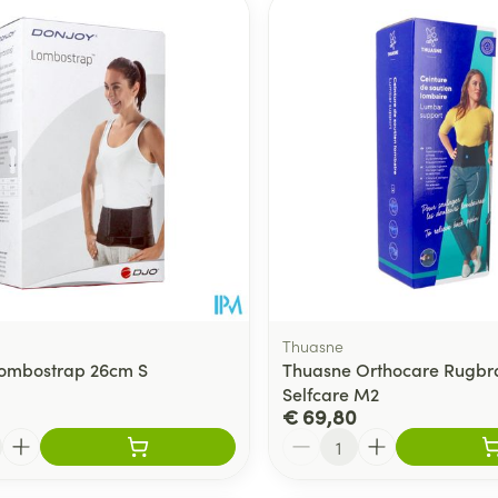
Toon meer
delen
Haar
ging
Supplementen
Insectenwe
Mondmaskers
middelen
ssen
 -
id
d
Thuasne
Lombostrap 26cm S
Thuasne Orthocare Rugbr
Selfcare M2
Zelfbruiner
Scheren
€ 69,80
Aantal