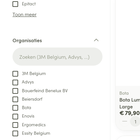
Aerosol toestel
kloven
Tabletten
Epitact
Aerosol access
Blaren
Creme, gel en 
Toon meer
Zuurstof
Eelt
Eksteroog - lik
Ademhalingsste
Organisaties
Toon meer
filter
Spieren en gew
Specifiek voor
3M Belgium
Naalden en spu
Advys
Lichaamsverzo
Infecties
Bauerfeind Benelux BV
Spuiten
Bota
Deodorant
Beiersdorf
Bota Lum
Oplossing voor 
Gezichtsverzor
Large
Bota
Naalden
€ 79,90
Luizen
Enovis
Aantal
Naalden voor i
Ergomedics
pennaalden
Essity Belgium
Diagnostica