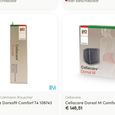
schikbaar
Niet beschikbaar
, Lohmann Rauscher
Cellacare
e Dorsafit Comfort T4 108743
Cellacare Dorsal M Comfo
€ 146,51