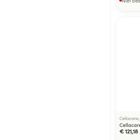
Niet be
Cellacare
Cellacar
€ 121,18