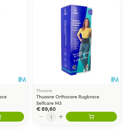
rende
Parfums en
geurproducten
Thuasne
ace
Thuasne Orthocare Rugbrace
Selfcare M3
CBD
€ 69,80
Aantal