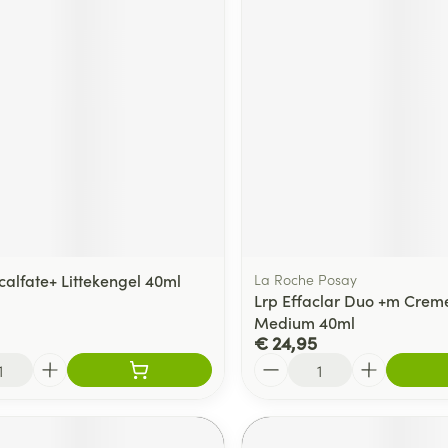
delen
Haar
ging
Supplementen
Insectenwe
Mondmaskers
middelen
ssen
 -
id
d
calfate+ Littekengel 40ml
La Roche Posay
Lrp Effaclar Duo +m Creme
Medium 40ml
Zelfbruiner
Scheren
€ 24,95
Aantal