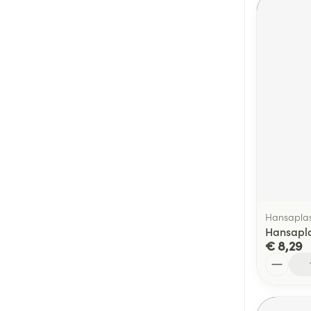
Hansaplas
Hansapla
€ 8,29
Aantal