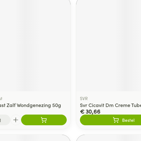
t
SVR
st Zalf Wondgenezing 50g
Svr Cicavit Dm Creme Tub
€ 30,66
Bestel