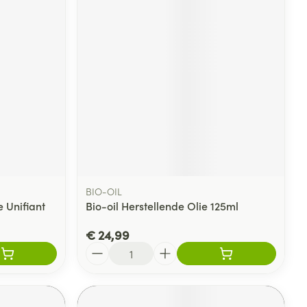
rende
Parfums en
geurproducten
BIO-OIL
 Unifiant
Bio-oil Herstellende Olie 125ml
CBD
€ 24,99
Aantal