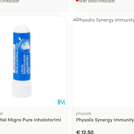
schikbaar
Niet beschikbaar
el
physalis
tiel Migra Pure Inhalator1ml
Physalis Synergy Immunity
€ 12,50