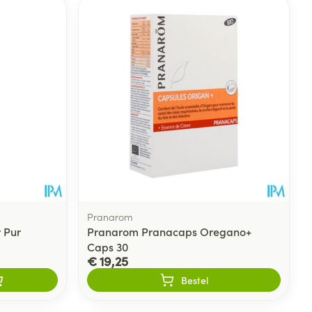
rende
Parfums en
geurproducten
Pranarom
r Pur
Pranarom Pranacaps Oregano+
Caps 30
CBD
€ 19,25
Bestel