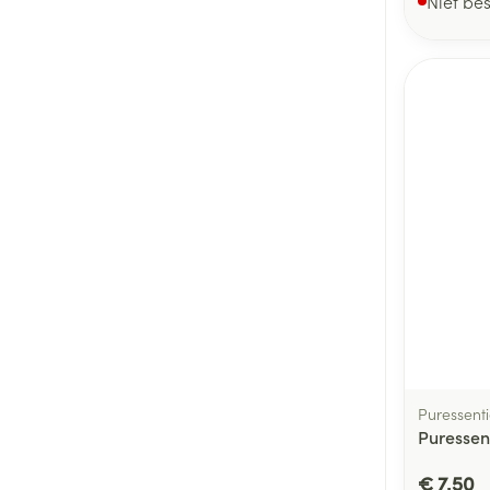
Niet be
Puressenti
Puressen
€ 7,50