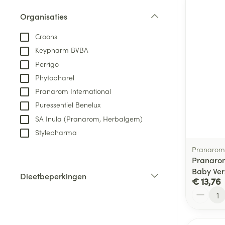
Aerosol toestel
kloven
Tabletten
Organisaties
Aerosol access
Blaren
Creme, gel en 
filter
Zuurstof
Croons
Eelt
Keypharm BVBA
Eksteroog - lik
Ademhalingsste
Perrigo
Toon meer
Phytopharel
Pranarom International
Spieren en gew
Puressentiel Benelux
Specifiek voor
SA Inula (Pranarom, Herbalgem)
Naalden en spu
Stylepharma
Lichaamsverzo
Infecties
Spuiten
Pranarom
Deodorant
Pranaro
Oplossing voor 
Gezichtsverzor
Baby Ver
Dieetbeperkingen
Naalden
€ 13,76
Luizen
filter
Aantal
Naalden voor i
pennaalden
Diagnostica