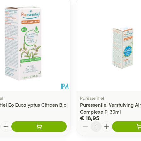
Toon meer
delen
Haar
ging
Supplementen
Insectenwe
Mondmaskers
middelen
ssen
 -
id
d
el
Puressentiel
iel Eo Eucalyptus Citroen Bio
Puressentiel Verstuiving Ai
Complexe Fl 30ml
Zelfbruiner
Scheren
€ 18,95
Aantal