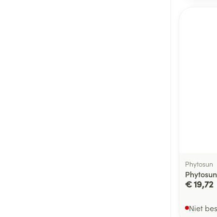
Phytosun
Phytosu
€ 19,72
Niet be