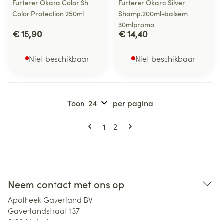
Furterer Okara Color Sh
Furterer Okara Silver
Color Protection 250ml
Shamp.200ml+balsem
30mlpromo
€ 15,90
€ 14,40
Niet beschikbaar
Niet beschikbaar
Toon
per pagina
Pagina's
U lees momenteel pagina
Pagina
1
2
Neem contact met ons op
Apotheek Gaverland BV
Gaverlandstraat 137