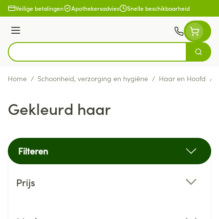
Ga naar de inhoud
Veilige betalingen
Apothekersadvies
Snelle beschikbaarheid
Menu
Zoek
Product, merk, categorie...
Home
/
Schoonheid, verzorging en hygiëne
/
Haar en Hoofd
/
Gekleurd haar
Filteren
Doorgaan naar productlijst
Prijs
filter