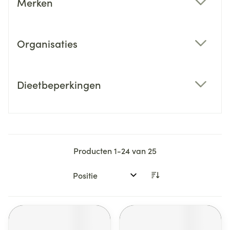
Merken
filter
Organisaties
filter
Dieetbeperkingen
filter
Producten
1
-
24
van
25
Sorteer op: