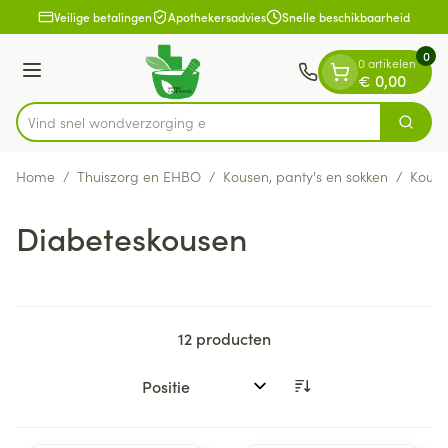
Dia 1 van 1
Ga naar de inhoud
Veilige betalingen
Apothekersadvies
Snelle beschikbaarheid
0
0 artikelen
Menu
€ 0,00
Vind snel wondver
Zoek
Product, merk, categorie...
Home
/
Thuiszorg en EHBO
/
Kousen, panty's en sokken
/
Kous
Diabeteskousen
12
producten
Sorteer op: