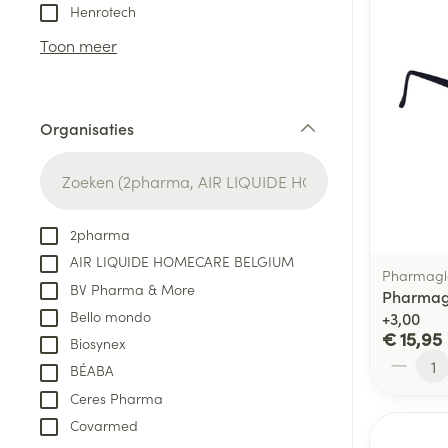
Aerosol toestel
kloven
Tabletten
Henrotech
Aerosol access
Blaren
Creme, gel en 
Toon meer
Zuurstof
Eelt
Eksteroog - lik
Ademhalingsste
Organisaties
Toon meer
filter
Spieren en gew
Specifiek voor
2pharma
Naalden en spu
AIR LIQUIDE HOMECARE BELGIUM
Lichaamsverzo
Pharmagl
Infecties
BV Pharma & More
Spuiten
Pharmag
Deodorant
Bello mondo
+3,00
Oplossing voor 
Gezichtsverzor
€ 15,95
Biosynex
Naalden
Aantal
Luizen
BÉABA
Naalden voor i
Ceres Pharma
pennaalden
Covarmed
Diagnostica