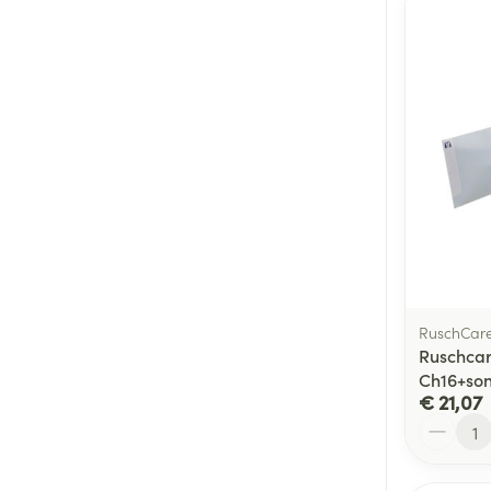
RuschCar
Ruschcar
Ch16+so
€ 21,07
Aantal