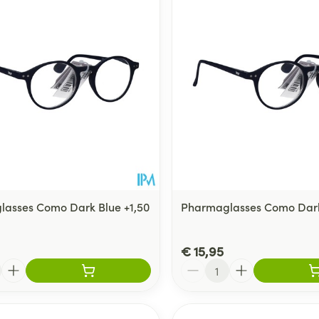
Toon meer
delen
Haar
ging
Supplementen
Insectenwe
Mondmaskers
middelen
ssen
 -
id
d
asses Como Dark Blue +1,50
Pharmaglasses Como Dark
€ 15,95
Zelfbruiner
Scheren
Aantal