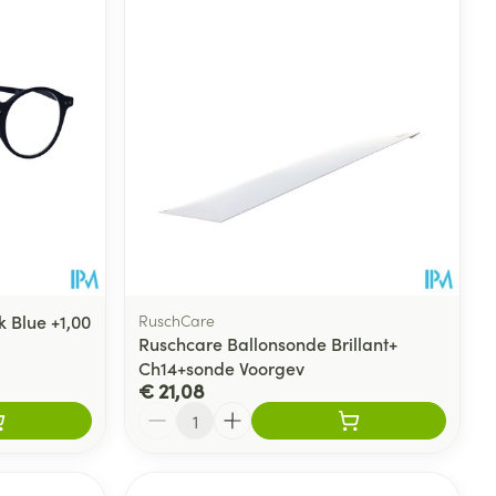
rende
Parfums en
geurproducten
 Blue +1,00
RuschCare
Ruschcare Ballonsonde Brillant+
Ch14+sonde Voorgev
€ 21,08
CBD
Aantal