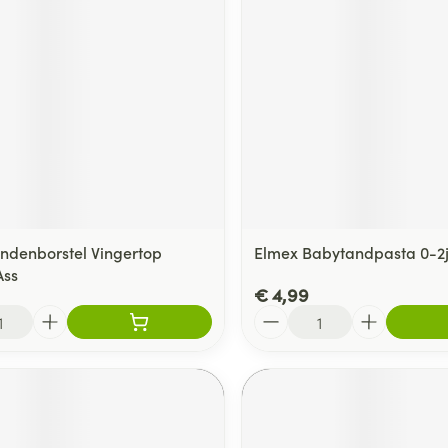
andenborstel Vingertop
Elmex Babytandpasta 0-2j
Ass
€ 4,99
Aantal