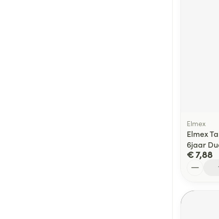
Elmex
Elmex Ta
6jaar D
€ 7,88
Aantal