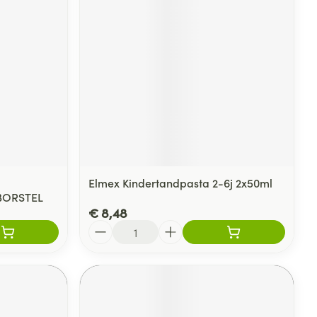
rende
Parfums en
geurproducten
Elmex Kindertandpasta 2-6j 2x50ml
BORSTEL
€ 8,48
Aantal
CBD