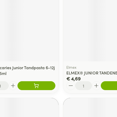
delen
Haar
ging
Supplementen
Insectenwe
Mondmaskers
middelen
ssen
 -
id
d
caries Junior Tandpasta 6-12j
Elmex
ELMEX® JUNIOR TANDEN
75ml
€ 4,69
Aantal
Zelfbruiner
Scheren