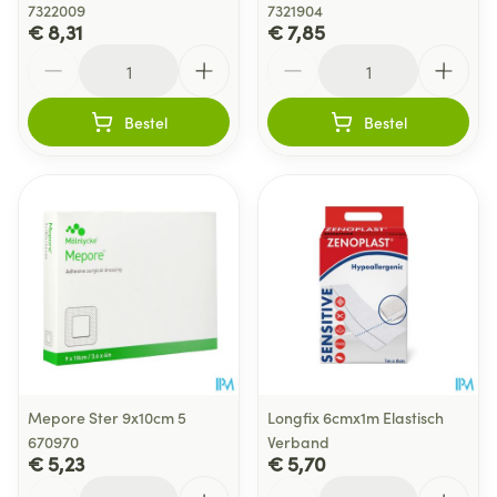
7322009
7321904
€ 8,31
€ 7,85
Aantal
Aantal
Bestel
Bestel
Mepore Ster 9x10cm 5
Longfix 6cmx1m Elastisch
670970
Verband
€ 5,23
€ 5,70
Aantal
Aantal