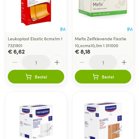
Leukoplast Elastic 6cmx1m 1
Mefix Zelfklevende Fixatie
7321901
10,ocmx10,0m 1 311000
€ 6,62
€ 8,18
Aantal
Aantal
Bestel
Bestel