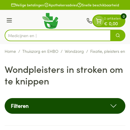
Dia 1 van 1
Ga naar de inhoud
Veilige betalingen
Apothekersadvies
Snelle beschikbaarheid
0
0 artikelen
Menu
€ 0,00
Zoek
Product, merk, categorie...
Home
/
Thuiszorg en EHBO
/
Wondzorg
/
Fixatie, pleisters en s
Wondpleisters in stroken om
te knippen
Filteren