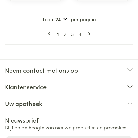
Toon
per pagina
Pagina's
U lees momenteel pagina
Pagina
Pagina
Pagina
1
2
3
4
Neem contact met ons op
Klantenservice
Uw apotheek
Nieuwsbrief
Blijf op de hoogte van nieuwe producten en promoties