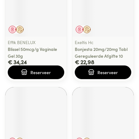
Geneesmiddel
Op voorschrift
Geneesmiddel
Op voorschrift
Effik BENELUX
Exeltis Hc
Blissel 50mcg/g Vaginale
Bonjesta 20mg/20mg Tabl
Gel 30g
Gereguleerde Afgifte 10
€ 34,24
€ 22,98
Reserveer
Reserveer