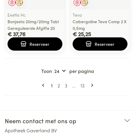
Geneesmiddel
Op voorschrift
Geneesmiddel
Op voorschrift
Exeltis Hc
Teva
Bonjesta 20mg/20mg Tabl
Cabergoline Teva Comp 2 X
Gereguleerde Afgifte 20
0,5mg
€ 37,76
€ 25,25
Reserveer
Reserveer
Toon
per pagina
Pagina's
U lees momenteel pagina
Pagina
Pagina
Pagina
1
2
3
...
13
Neem contact met ons op
Apotheek Gaverland BV