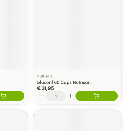
rende
Parfums en
geurproducten
Nutrisan
Glucoril 60 Caps Nutrisan
€ 31,95
Aantal
CBD