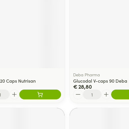
delen
Haar
ging
Supplementen
Insectenwe
Mondmaskers
middelen
ssen
 -
id
d
Deba Pharma
120 Caps Nutrisan
Glucodal V-caps 90 Deba
€ 28,80
Aantal
Zelfbruiner
Scheren