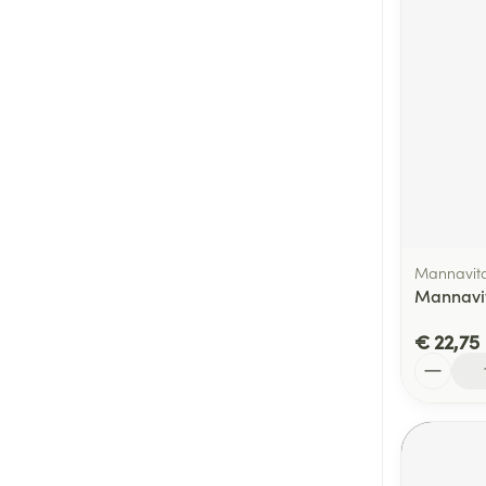
Mannavita
Mannavit
€ 22,75
Aantal