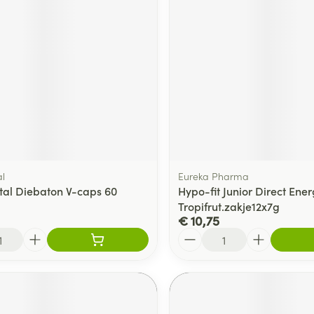
l
Eureka Pharma
al Diebaton V-caps 60
Hypo-fit Junior Direct Ene
Tropifrut.zakje12x7g
€ 10,75
Aantal