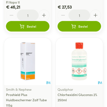
Fl Vapo 1l
€ 46,21
€ 27,53
Aantal
Aantal
Bestel
Bestel
Smith & Nephew
Qualiphar
Proshield Plus
Chlorhexidini Gluconas 2%
Huidbeschermer Zalf Tube
250ml
115g