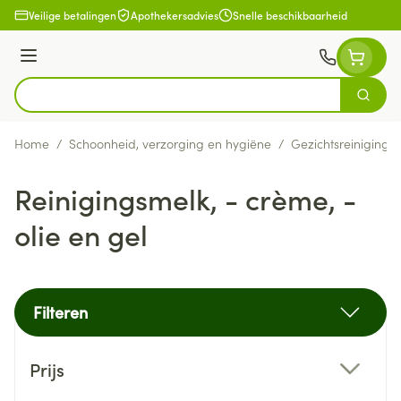
Ga naar de inhoud
Veilige betalingen
Apothekersadvies
Snelle beschikbaarheid
Menu
Zoek
Product, merk, categorie...
Home
/
Schoonheid, verzorging en hygiëne
/
Gezichtsreiniging 
Reinigingsmelk, - crème, -
olie en gel
Filteren
Doorgaan naar productlijst
Prijs
filter