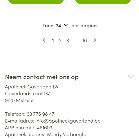
Toon
per pagina
Pagina's
U lees momenteel pagina
Pagina
Pagina
Pagina
1
2
3
...
16
Neem contact met ons op
Apotheek Gaverland BV
Gaverlandstraat 137
9120
Melsele
Telefoon:
03 775 98 47
E-mailadres:
info@
apotheekgaverland.be
APB nummer:
461603
Apotheek titularis:
Wendy Verhaeghe