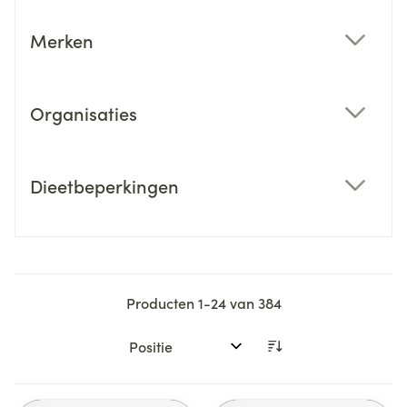
Merken
filter
Organisaties
filter
Dieetbeperkingen
filter
Producten
1
-
24
van
384
Sorteer op: