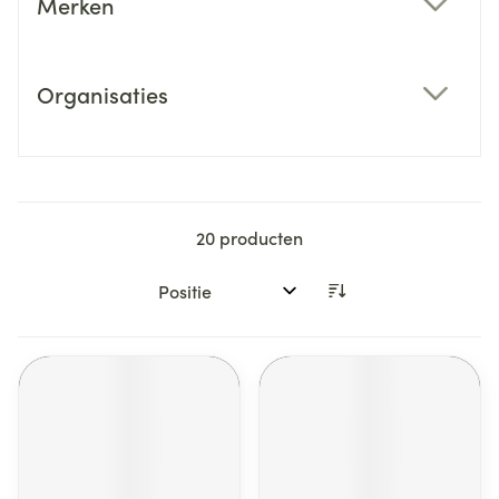
Merken
filter
Organisaties
filter
20
producten
Sorteer op: