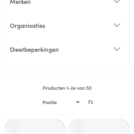
Merken
filter
Organisaties
filter
Dieetbeperkingen
filter
Producten
1
-
24
van
50
Sorteer op: