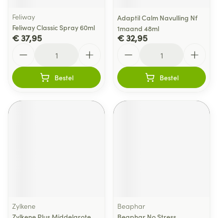
Feliway
Adaptil Calm Navulling Nf
Feliway Classic Spray 60ml
1maand 48ml
€ 37,95
€ 32,95
Aantal
Aantal
Bestel
Bestel
Zylkene
Beaphar
Zylkene Plus Middelgrote
Beaphar No Stress