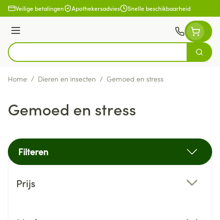
Ga naar de inhoud
Veilige betalingen
Apothekersadvies
Snelle beschikbaarheid
Menu
Zoek
Product, merk, categorie...
Home
/
Dieren en insecten
/
Gemoed en stress
Gemoed en stress
Filteren
Doorgaan naar productlijst
Prijs
filter