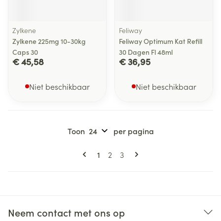
Zylkene
Feliway
Zylkene 225mg 10-30kg
Feliway Optimum Kat Refill
Caps 30
30 Dagen Fl 48ml
€ 45,58
€ 36,95
Niet beschikbaar
Niet beschikbaar
Toon
per pagina
Pagina's
U lees momenteel pagina
Pagina
Pagina
1
2
3
Neem contact met ons op