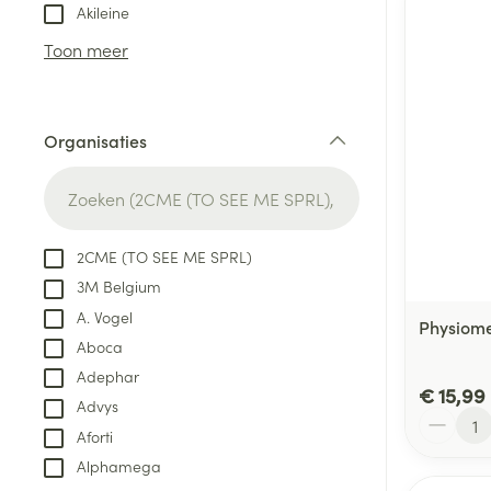
Aerosol toestel
kloven
Tabletten
Akileine
Aerosol access
Blaren
Creme, gel en 
Toon meer
Zuurstof
Eelt
Eksteroog - lik
Ademhalingsste
Organisaties
Toon meer
filter
Spieren en gew
Specifiek voor
2CME (TO SEE ME SPRL)
Naalden en spu
3M Belgium
Lichaamsverzo
Infecties
A. Vogel
Spuiten
Physiome
Deodorant
Aboca
Oplossing voor 
Gezichtsverzor
Adephar
Naalden
€ 15,99
Luizen
Advys
Aantal
Naalden voor i
Aforti
pennaalden
Alphamega
Diagnostica