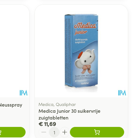
Neusspray
Medica, Qualiphar
Medica Junior 30 suikervrije
zuigtabletten
€ 11,69
Aantal