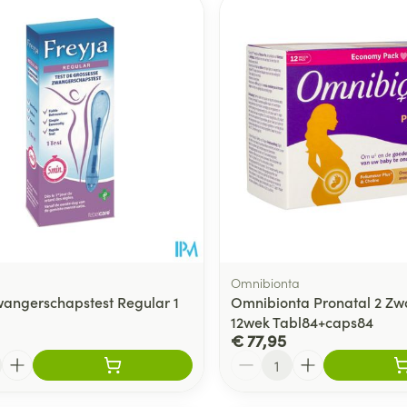
Toon meer
delen
Haar
ging
Supplementen
Insectenwe
Mondmaskers
middelen
ssen
 -
id
d
Omnibionta
wangerschapstest Regular 1
Omnibionta Pronatal 2 Z
12wek Tabl84+caps84
Zelfbruiner
Scheren
€ 77,95
Aantal