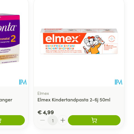
rende
Parfums en
geurproducten
Elmex
wanger
Elmex Kindertandpasta 2-6j 50ml
CBD
€ 4,99
Aantal