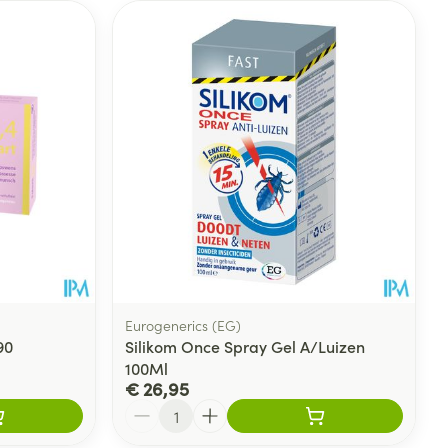
Eurogenerics (EG)
90
Silikom Once Spray Gel A/Luizen
100Ml
€ 26,95
Aantal