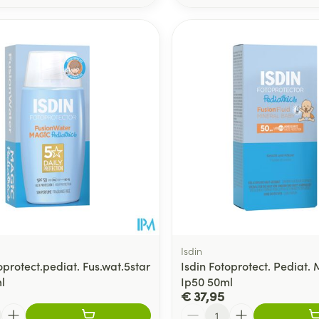
Isdin
oprotect.pediat. Fus.wat.5star
Isdin Fotoprotect. Pediat.
l
Ip50 50ml
€ 37,95
Aantal