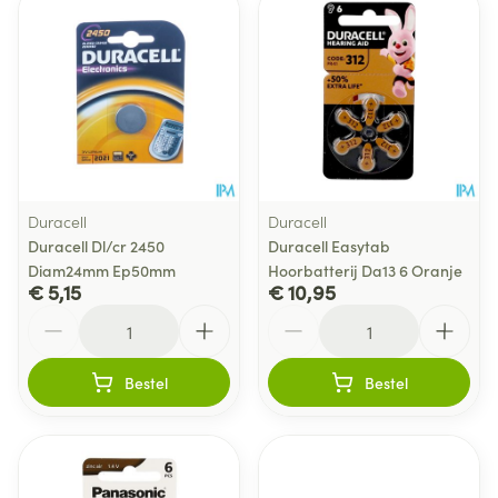
Duracell
Duracell
Duracell Dl/cr 2450
Duracell Easytab
Diam24mm Ep50mm
Hoorbatterij Da13 6 Oranje
€ 5,15
€ 10,95
Aantal
Aantal
Bestel
Bestel