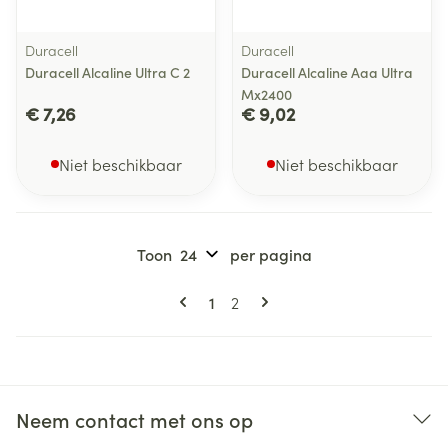
Duracell
Duracell
Duracell Alcaline Ultra C 2
Duracell Alcaline Aaa Ultra
Mx2400
€ 7,26
€ 9,02
Niet beschikbaar
Niet beschikbaar
Toon
per pagina
Pagina's
U lees momenteel pagina
Pagina
1
2
Neem contact met ons op