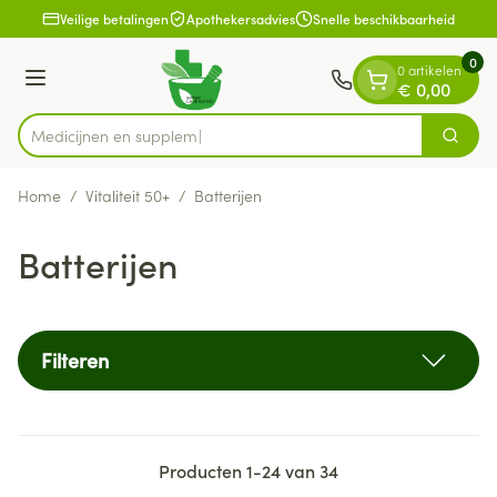
Dia 1 van 1
Ga naar de inhoud
Veilige betalingen
Apothekersadvies
Snelle beschikbaarheid
0
0 artikelen
Menu
€ 0,00
Medi
Zoek
Product, merk, categorie...
Home
/
Vitaliteit 50+
/
Batterijen
Batterijen
Filteren
Producten
1
-
24
van
34