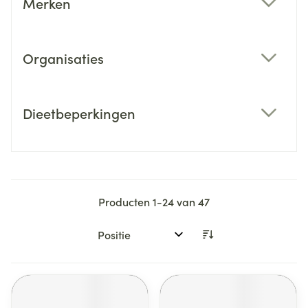
Merken
filter
Organisaties
filter
Dieetbeperkingen
filter
Producten
1
-
24
van
47
Sorteer op: