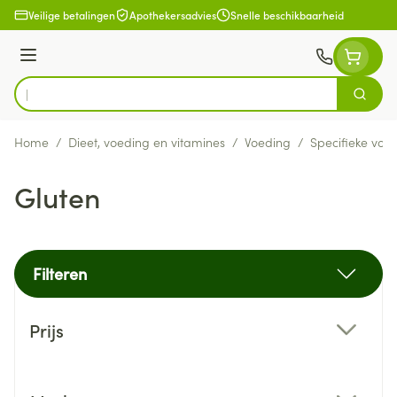
Ga naar de inhoud
Veilige betalingen
Apothekersadvies
Snelle beschikbaarheid
Menu
Zoek
Product, merk, categorie...
Home
/
Dieet, voeding en vitamines
/
Voeding
/
Specifieke voe
Gluten
Filteren
Doorgaan naar productlijst
Prijs
filter