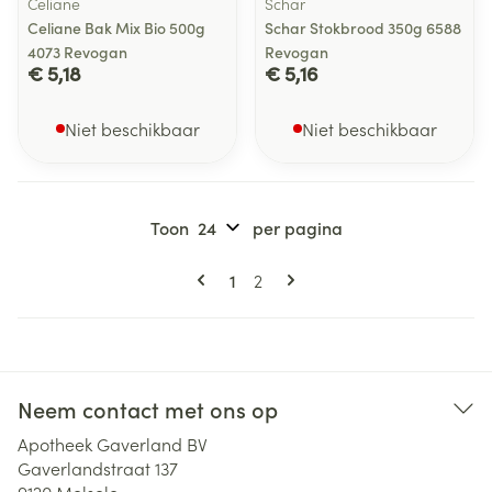
Celiane
Schar
Celiane Bak Mix Bio 500g
Schar Stokbrood 350g 6588
4073 Revogan
Revogan
€ 5,18
€ 5,16
Niet beschikbaar
Niet beschikbaar
Toon
per pagina
Pagina's
U lees momenteel pagina
Pagina
1
2
Neem contact met ons op
Apotheek Gaverland BV
Gaverlandstraat 137