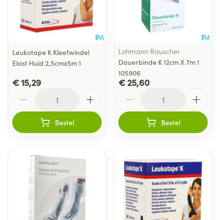
Lohmann Rauscher
Leukotape K Kleefwindel
Dauerbinde K 12cm X 7m 1
Elast Huid 2,5cmx5m 1
105906
€ 15,29
€ 25,60
Aantal
Aantal
Bestel
Bestel