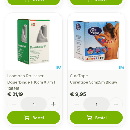
Lohmann Rauscher
CureTape
Dauerbinde F 10cm X 7m 1
Curetape 5cmx5m Blauw
105915
€ 21,19
€ 9,95
Aantal
Aantal
Bestel
Bestel