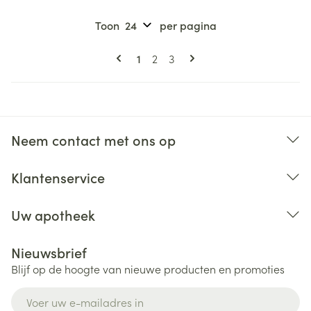
Toon
per pagina
Pagina's
U lees momenteel pagina
Pagina
Pagina
1
2
3
Neem contact met ons op
Klantenservice
Uw apotheek
Nieuwsbrief
Blijf op de hoogte van nieuwe producten en promoties
E-mail adres