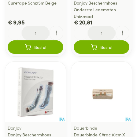
Curetape 5cmx5m Beige
Donjoy Beschermhoes
Onderste Ledematen
Univ.maat
€ 9,95
€ 20,81
Aantal
Aantal
Bestel
Bestel
DonJoy
Dauerbinde
Donjoy Beschermhoes
Dauerbinde K Vrac 10cm X