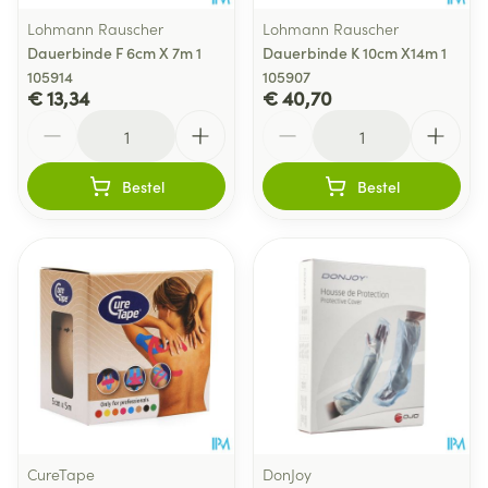
Lohmann Rauscher
Lohmann Rauscher
Dauerbinde F 6cm X 7m 1
Dauerbinde K 10cm X14m 1
105914
105907
€ 13,34
€ 40,70
Aantal
Aantal
Bestel
Bestel
CureTape
DonJoy