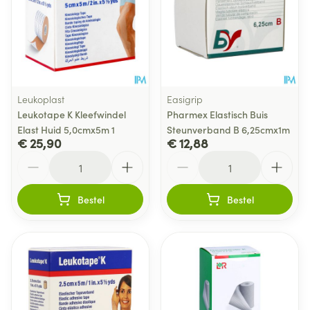
Leukoplast
Easigrip
Leukotape K Kleefwindel
Pharmex Elastisch Buis
Elast Huid 5,0cmx5m 1
Steunverband B 6,25cmx1m
€ 25,90
€ 12,88
Aantal
Aantal
Bestel
Bestel