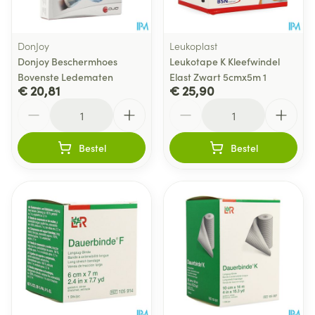
DonJoy
Leukoplast
Donjoy Beschermhoes
Leukotape K Kleefwindel
Bovenste Ledematen
Elast Zwart 5cmx5m 1
€ 20,81
€ 25,90
Aantal
Aantal
Bestel
Bestel