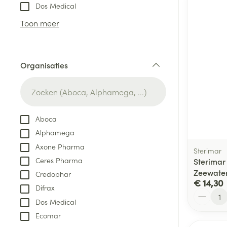
Aerosol toestel
kloven
Tabletten
Dos Medical
Aerosol access
Blaren
Creme, gel en 
Toon meer
Zuurstof
Eelt
Eksteroog - lik
Ademhalingsste
Organisaties
Toon meer
filter
Spieren en gew
Specifiek voor
Aboca
Naalden en spu
Alphamega
Lichaamsverzo
Infecties
Axone Pharma
Spuiten
Sterimar
Deodorant
Ceres Pharma
Sterimar
Oplossing voor 
Gezichtsverzor
Zeewater
Credophar
Naalden
€ 14,30
Luizen
Difrax
Aantal
Naalden voor i
Dos Medical
pennaalden
Ecomar
Diagnostica