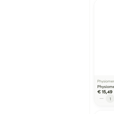
Physiome
Physiome
€ 15,49
Aantal