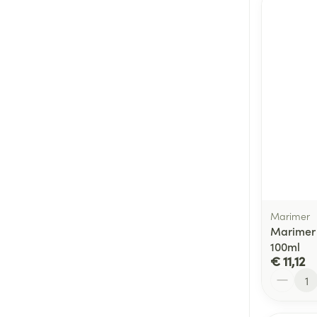
Marimer
Marimer 
100ml
€ 11,12
Aantal