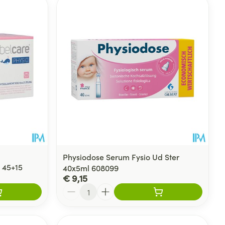
rende
Parfums en
geurproducten
Physiodose Serum Fysio Ud Ster
 45+15
40x5ml 608099
€ 9,15
CBD
Aantal