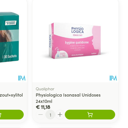
Qualiphar
out+xylitol
Physiologica Isonasal Unidoses
24x10ml
€ 11,18
Aantal