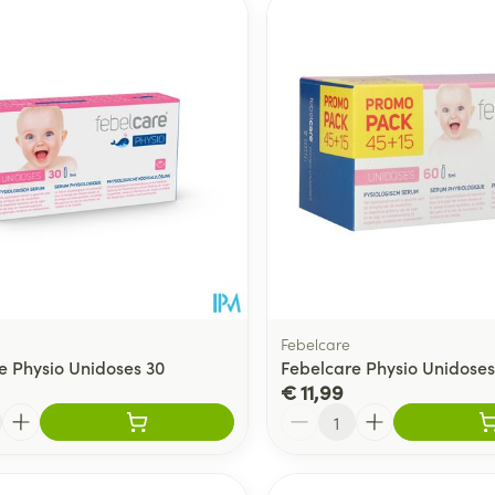
Toon meer
delen
Haar
ging
Supplementen
Insectenwe
Mondmaskers
middelen
ssen
 -
id
d
Febelcare
e Physio Unidoses 30
Febelcare Physio Unidoses
€ 11,99
Zelfbruiner
Scheren
Aantal