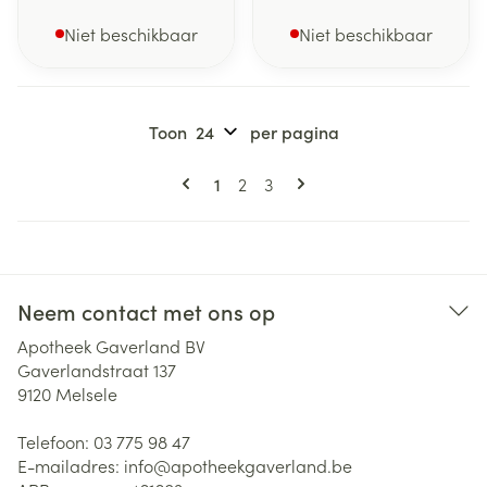
Niet beschikbaar
Niet beschikbaar
Toon
per pagina
Pagina's
U lees momenteel pagina
Pagina
Pagina
1
2
3
Neem contact met ons op
Apotheek Gaverland BV
Gaverlandstraat 137
9120
Melsele
Telefoon:
03 775 98 47
E-mailadres:
info@
apotheekgaverland.be