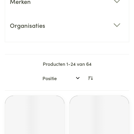
Merken
filter
Organisaties
filter
Producten
1
-
24
van
64
Sorteer op: