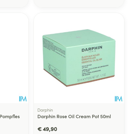
rende
Parfums en
geurproducten
CBD
Darphin
 Pompfles
Darphin Rose Oil Cream Pot 50ml
€ 49,90