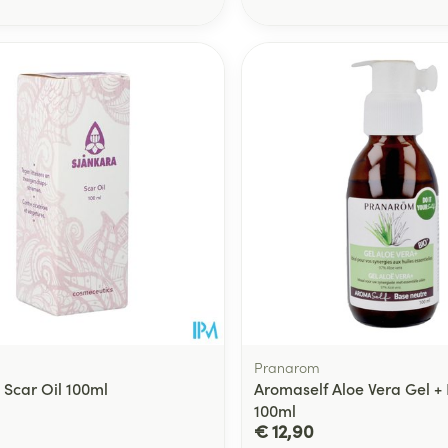
Toon meer
delen
Haar
ging
Supplementen
Insectenwe
Mondmaskers
middelen
ssen
 -
id
d
Zelfbruiner
Scheren
Pranarom
 Scar Oil 100ml
Aromaself Aloe Vera Gel +
100ml
€ 12,90