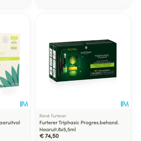
rende
Parfums en
geurproducten
CBD
René Furterer
aaruitval
Furterer Triphasic Progres.behand.
Haaruit.8x5,5ml
€ 74,50