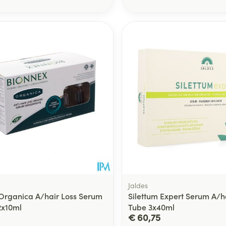
Toon meer
delen
Haar
ging
Supplementen
Insectenwe
Mondmaskers
middelen
ssen
 -
id
d
Zelfbruiner
Scheren
Jaldes
Organica A/hair Loss Serum
Silettum Expert Serum A/h
2x10ml
Tube 3x40ml
€ 60,75