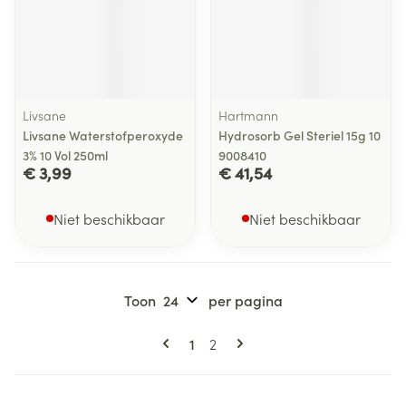
Livsane
Hartmann
Livsane Waterstofperoxyde
Hydrosorb Gel Steriel 15g 10
3% 10 Vol 250ml
9008410
€ 3,99
€ 41,54
Niet beschikbaar
Niet beschikbaar
Toon
per pagina
Pagina's
U lees momenteel pagina
Pagina
1
2