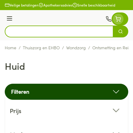
Ga naar de inhoud
Veilige betalingen
Apothekersadvies
Snelle beschikbaarheid
Menu
Zoek
Product, merk, categorie...
Home
/
Thuiszorg en EHBO
/
Wondzorg
/
Ontsmetting en Reini
Huid
Filteren
Doorgaan naar productlijst
Prijs
filter