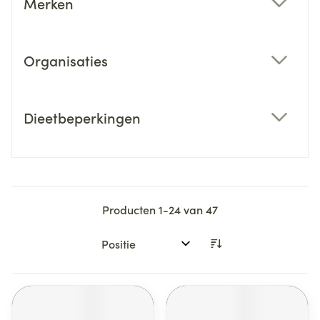
Merken
filter
Organisaties
filter
Dieetbeperkingen
filter
Producten
1
-
24
van
47
Sorteer op: