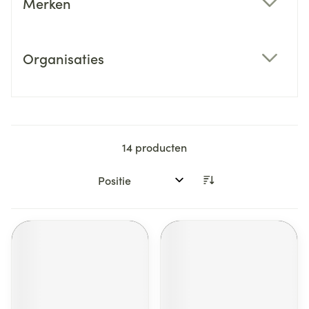
Merken
filter
Organisaties
filter
14
producten
Sorteer op: