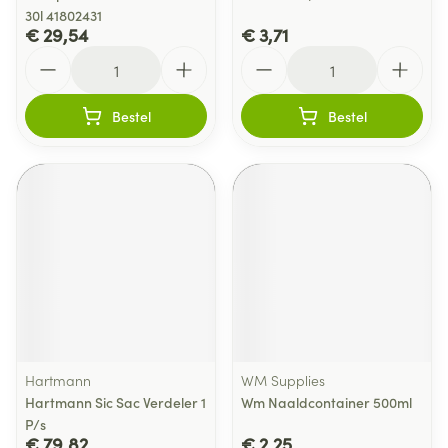
30l 41802431
€ 29,54
€ 3,71
Aantal
Aantal
Bestel
Bestel
Hartmann
WM Supplies
Hartmann Sic Sac Verdeler 1
Wm Naaldcontainer 500ml
P/s
€ 79,82
€ 2,25