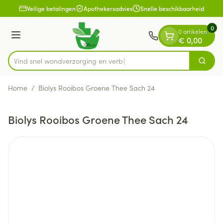
Dia 1 van 1
Ga naar de inhoud
Veilige betalingen
Apothekersadvies
Snelle beschikbaarheid
0
0 artikelen
Menu
€ 0,00
Vind snel wondverzorgin
Zoek
Product, merk, categorie...
Home
/
Biolys Rooibos Groene Thee Sach 24
Biolys Rooibos Groene Thee Sach 24