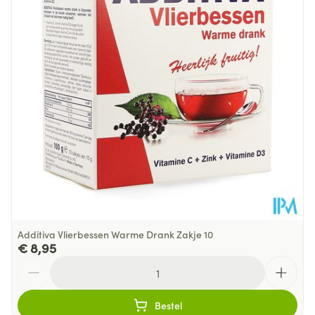
Dieetbeperkingen
Bio
Kamertemperatuur (15°C -
Behoud
25°C)
Additiva Vlierbessen Warme Drank Zakje 10
€ 8,95
Aantal
Bestel