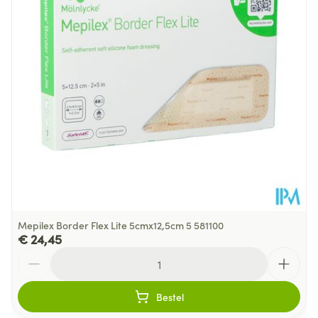
Hoeveelheid
25 p/s
Verpakking
Behoud
Kamertemperatuur (15°C - 25°C)
Mepilex Border Flex Lite 5cmx12,5cm 5 581100
€ 24,45
Aantal
Bestel