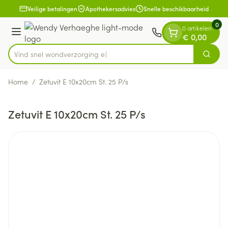
Dia 1 van 1
Ga naar de inhoud
Veilige betalingen
Apothekersadvies
Snelle beschikbaarheid
0
0 artikelen
Menu
€ 0,00
Vind snel wondverz
Zoek
Product, merk, categorie...
Home
/
Zetuvit E 10x20cm St. 25 P/s
Zetuvit E 10x20cm St. 25 P/s