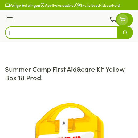
Ga naar de inhoud
Veilige betalingen
Apothekersadvies
Snelle beschikbaarheid
Menu
Zoek
Product, merk, categorie...
Summer Camp First Aid&care Kit Yellow
Box 18 Prod.