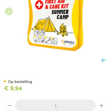
Summer Camp First Aid&care K
Op bestelling
€ 9,94
Aantal