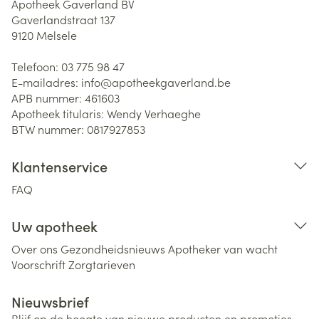
Apotheek Gaverland BV
Gaverlandstraat 137
9120
Melsele
Telefoon:
03 775 98 47
E-mailadres:
info@
apotheekgaverland.be
APB nummer:
461603
Apotheek titularis:
Wendy Verhaeghe
BTW nummer:
0817927853
Klantenservice
FAQ
Uw apotheek
Over ons
Gezondheidsnieuws
Apotheker van wacht
Voorschrift
Zorgtarieven
Nieuwsbrief
Blijf op de hoogte van nieuwe producten en promoties